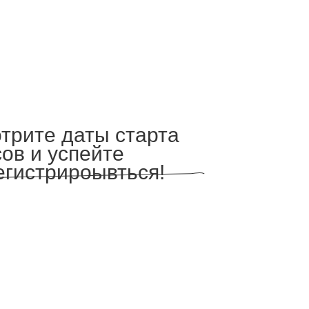
трите даты старта
сов и успейте
егистрироывться!