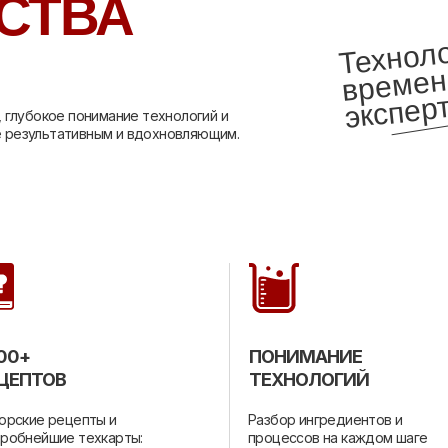
СТВА
Технол
эксп
м, и
м
ш
 глубокое понимание технологий и
 результативным и вдохновляющим.
00+
ПОНИМАНИЕ
ЦЕПТОВ
ТЕХНОЛОГИЙ
орские рецепты и
Разбор ингредиентов и
робнейшие техкарты:
процессов на каждом шаге