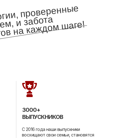
огии, проверенн
ые
вре
ертов на ка
ждо
м
 забота
ене
аге!
3000+
ВЫПУСКНИКОВ
С 2016 года наши выпускники
восхищают свои семьи, становятся