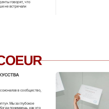
денты говорят, что
ше не встречали
 COEUR
КУССТВА
ессионалов в сообщество,
пту». Мы за глубокое
Когда понимаешь, как это