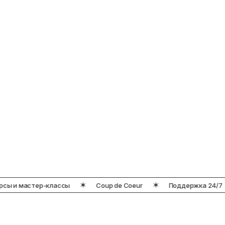
УНИВЕРСИТЕТ КОНДИТЕРСКОГО
ИСКУССТВА
: ОНЛАЙН ПО ВСЕМУ
МИРУ
Адрес университета:
г. Минск, ул. Карастояновой, 32, пом. 39
Режим работы:
Пн-Вс: 10:00 – 19:00
Контакты:
+375 44 577-15-27
info@coupdecoeur.by
сы и мастер-классы
Coup de Coeur
Поддержка 24/7
ЗАКАЗАТЬ ЗВОНОК