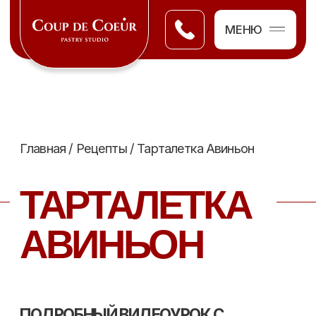
МЕНЮ
Главная
/
Рецепты
/ Тарталетка Авиньон
ТАРТАЛЕТКА
АВИНЬОН
ПОДРОБНЫЙ ВИДЕОУРОК С
ТЕХКАРТОЙ, В КОТОРОМ МЫ
ПРИГОТОВИМ:
- хрустящую основу
- сливочную карамель
- крем муслин
- карамелизованный фундук