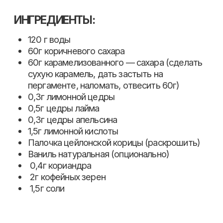
0,3г лимонной цедры
0,5г цедры лайма
0,3г цедры апельсина
1,5г лимонной кислоты
Палочка цейлонской корицы (раскрошить)
Ваниль натуральная (опционально)
0,4г кориандра
2г кофейных зерен
1,5г соли
ПРИГОТОВЛЕНИЕ:
Сделать сироп из сахара и воды, добавить
оставшиеся ингредиенты.
Затянуть пленкой. Оставить настаиваться на
ночь. Сироп готов.
По вкусу добавить газированной воды и
домашняя кола готова.