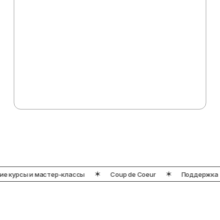
УНИВЕРСИТЕТ КОНДИТЕРСКОГО
ИСКУССТВА
: ОНЛАЙН ПО ВСЕМУ
МИРУ
Адрес университета:
г. Минск, ул. Карастояновой, 32, пом. 39
Режим работы:
Пн-Вс: 10:00 – 19:00
Контакты:
+375 44 577-15-27
info@coupdecoeur.by
е курсы и мастер-классы
Coup de Coeur
Поддержка 2
ЗАКАЗАТЬ ЗВОНОК