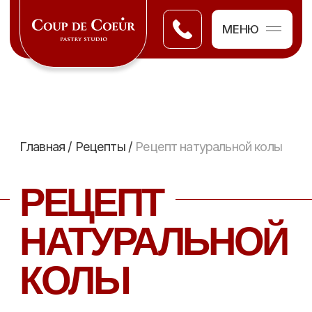
МЕНЮ
Главная
/
Рецепты
/
Рецепт натуральной колы
РЕЦЕПТ
НАТУРАЛЬНОЙ
КОЛЫ
ИНГРЕДИЕНТЫ:
120 г воды
60г коричневого сахара
60г карамелизованного — сахара (сделать
сухую карамель, дать застыть на
пергаменте, наломать, отвесить 60г)