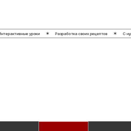
терактивные уроки
Разработка своих рецептов
C нуля