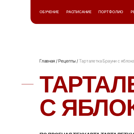
ОБУЧЕНИЕ
ОБУЧЕНИЕ
РАСПИСАНИЕ
РАСПИСАНИЕ
ПОРТФОЛИО
ПОРТФОЛИО
Р
Р
Главная
/
Рецепты
/
Тарталетка Брауни с яблок
ТАРТАЛ
С ЯБЛО