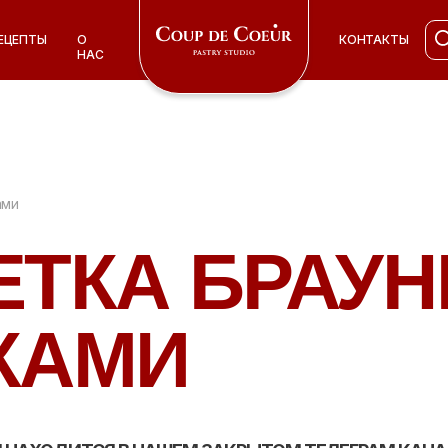
ЕЦЕПТЫ
ЕЦЕПТЫ
О
О
КОНТАКТЫ
КОНТАКТЫ
НАС
НАС
ами
ЕТКА БРАУН
КАМИ